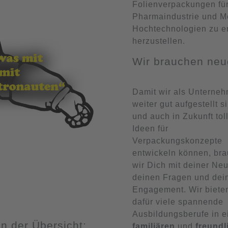
Folienverpackungen für
Pharmaindustrie und M
Hochtechnologien zu er
herzustellen.
Wir brauchen neu
Damit wir als Unterne
weiter gut aufgestellt s
und auch in Zukunft tol
Ideen für
Verpackungskonzepte
entwickeln können, br
wir Dich mit deiner Neu
deinen Fragen und de
Engagement. Wir bieten
dafür viele spannende
Ausbildungsberufe in 
n der Übersicht:
familiären
und
freundl