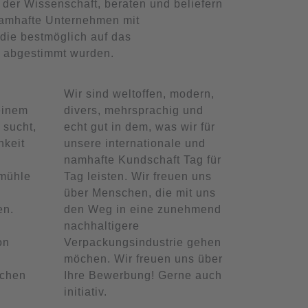
 der Wissenschaft, beraten und beliefern
namhafte Unternehmen mit
die bestmöglich auf das
o abgestimmt wurden.
Wir sind weltoffen, modern,
einem
divers, mehrsprachig und
 sucht,
echt gut in dem, was wir für
hkeit
unsere internationale und
namhafte Kundschaft Tag für
mühle
Tag leisten. Wir freuen uns
über Menschen, die mit uns
en.
den Weg in eine zunehmend
nachhaltigere
on
Verpackungsindustrie gehen
i
möchen. Wir freuen uns über
schen
Ihre Bewerbung! Gerne auch
initiativ.