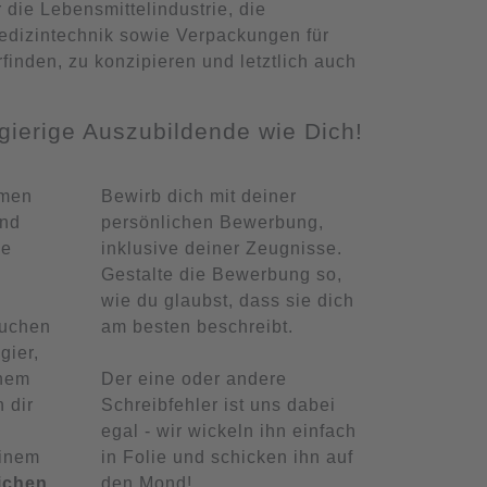
 die Lebensmittelindustrie, die
edizintechnik sowie Verpackungen für
finden, zu konzipieren und letztlich auch
gierige Auszubildende wie Dich!
hmen
Bewirb dich mit deiner
ind
persönlichen Bewerbung,
le
inklusive deiner Zeugnisse.
Gestalte die Bewerbung so,
wie du glaubst, dass sie dich
auchen
am besten beschreibt.
gier,
inem
Der eine oder andere
 dir
Schreibfehler ist uns dabei
egal - wir wickeln ihn einfach
einem
in Folie und schicken ihn auf
ichen
den Mond!