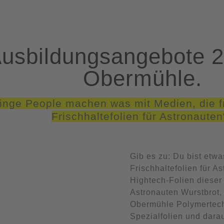
usbildungsangebote 2
Obermühle.
ringe People machen was mit Medien, die f
Frischhaltefolien für Astronauten
Gib es zu: Du bist etw
Frischhaltefolien für As
Hightech-Folien dieser 
Astronauten Wurstbrot,
Obermühle Polymertechn
Spezialfolien und dara