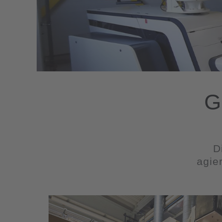
G
D
agie